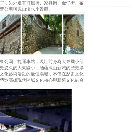
宇，另外還有打鐵街、家具街、金仔街、蕃
曹公圳與鳳山溪水岸景觀。
東公園、捷運車站，現址前身為大東國小部
史悠久的大東國小，涵蘊鳳山新城的歷史厚
文化藝術活動的最佳場域，不僅在歷史文化
塑造高雄現代區域文化核心與新舊文化結合