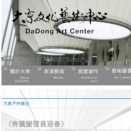
大東戶外舞台
《奔騰樂聲喜迎春》