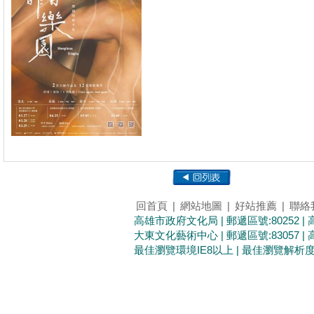
回首頁
|
網站地圖
|
好站推薦
|
聯絡
高雄市政府文化局 | 郵遞區號:80252 
大東文化藝術中心 | 郵遞區號:83057 
最佳瀏覽環境IE8以上 | 最佳瀏覽解析度1