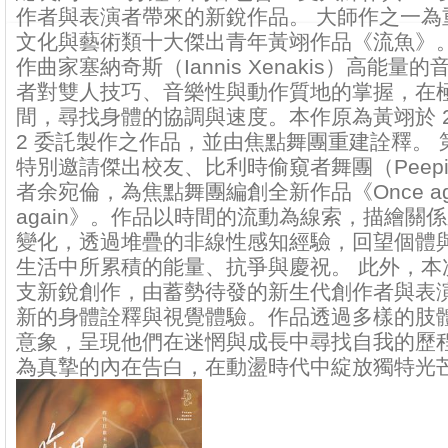
作者與表演者帶來的新銳作品。 大師作之一為重
文化與藝術類十大傑出青年黃翊作品《流魚》
作曲家塞納奇斯（Iannis Xenakis）高能量
者對雙人技巧、音樂性與動作質地的掌握，在
間，尋找身體的協調與速度。本作原為黃翊於 2
2 委託製作之作品，並由焦點舞團重建詮釋。 
特別邀請傑出校友、比利時偷窺者舞團（Peepin
者余宛倫，為焦點舞團編創全新作品《Once agai
again》。作品以時間的流動為線索，描繪關
變化，透過堆疊的非線性感知經驗，回望個體
生活中所累積的能量、抗爭與慶祝。 此外，本次
支新銳創作，由蓄勢待發的新生代創作者與表
新的身體詮釋與視覺體驗。作品透過多樣的肢
意象，呈現他們在迷惘與成長中尋找自我的歷
為真摯的內在告白，在動盪時代中綻放獨特光