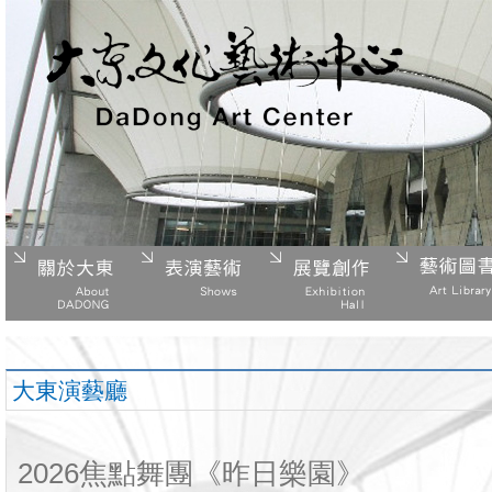
大東演藝廳
2026焦點舞團《昨日樂園》