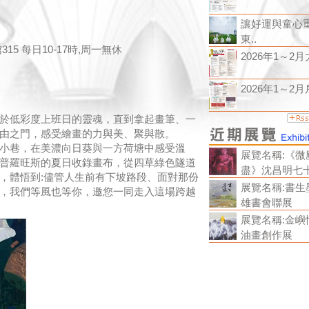
讓好運與童心
東..
5 每日10-17時,周一無休
2026年1～2月大
2026年1～2月戶
梭於低彩度上班日的靈魂，直到拿起畫筆、一
由之門，感受繪畫的力與美、聚與散。
小巷，在美濃向日葵與一方荷塘中感受溫
展覽名稱:《微
普羅旺斯的夏日收錄畫布，從四草綠色隧道
盡》沈昌明七
，體悟到:儘管人生前有下坡路段、面對那份
展覽名稱:書生
，我們等風也等你，邀您一同走入這場跨越
雄書會聯展
展覽名稱:金嶼
油畫創作展