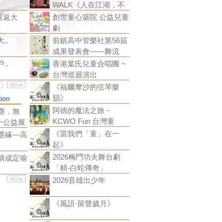
WALK《人在江湖，不
重返大
創世童心築院 公益兒童
劇
..
前鎮高中管樂社第56屆
成果發表會——舞流
..
香港葉氏兒童合唱團 ~
台灣巡迴演出
《福爾摩沙的弦琴樂
韻》
阿德的魔法之旅－
塵．無
KCWO Fun 台灣童
十公益展
《當我們「童」在一
墨緣—高
起》
2026梅門功夫舞台劇
情成定瑜
「精-白蛇傳奇」
2026音雄出少年
《風語·留聲歲月》