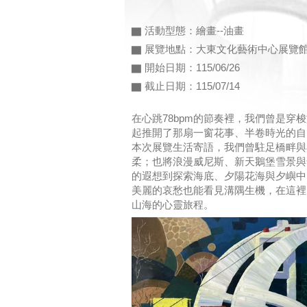
▇ 活動型態：繪畫--油畫
▇ 展覽地點：大東文化藝術中心展覽館31
▇ 開始日期：115/06/26
▇ 截止日期：115/07/14
在心跳78bpm的節奏裡，我們曾是穿
起推開了那扇一窗花事、半卷時光的自
本次展覽生活寄語，我們曾駐足橋畔與
柔；也將浪漫威尼斯、新天鵝堡雪景與
的遐想到探索海底、夕陽花海與夕嶼中
美麗的哀愁也能看見溝隅生機，在這裡
山海的心靈旅程。