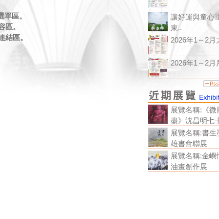
主選單區。
讓好運與童心
內容區。
東..
關連結區。
2026年1～2月大
2026年1～2月戶
展覽名稱:《微
盡》沈昌明七
展覽名稱:書生
雄書會聯展
展覽名稱:金嶼
油畫創作展