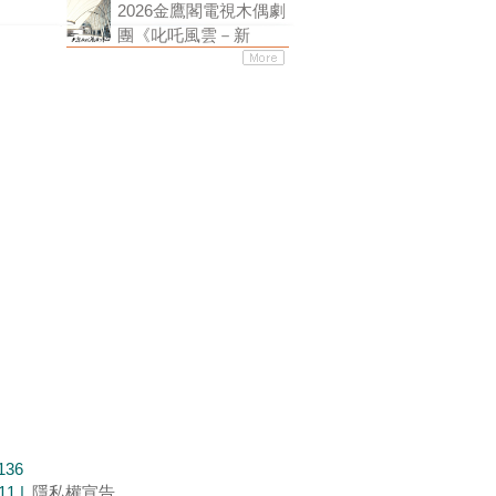
2026金鷹閣電視木偶劇
團《叱吒風雲－新
136
11 |
隱私權宣告