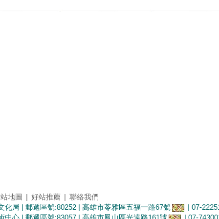
網站地圖
|
好站推薦
|
聯絡我們
化局 | 郵遞區號:80252 | 高雄市苓雅區五福一路67號
| 07-2225
心 | 郵遞區號:83057 | 高雄市鳳山區光遠路161號
| 07-74300