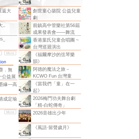
重返大
創世童心築院 公益兒童
劇
..
前鎮高中管樂社第56屆
成果發表會——舞流
..
香港葉氏兒童合唱團 ~
台灣巡迴演出
《福爾摩沙的弦琴樂
韻》
阿德的魔法之旅－
塵．無
KCWO Fun 台灣童
十公益展
《當我們「童」在一
墨緣—高
起》
2026梅門功夫舞台劇
情成定瑜
「精-白蛇傳奇」
2026音雄出少年
《風語·留聲歲月》