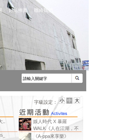
圖
|
好站推薦
|
聯絡我們
小
中
大
字級設定：
..
娛人時代 X 暴羅
WALK《人在江湖，不
..
《A-ppa來享樂》